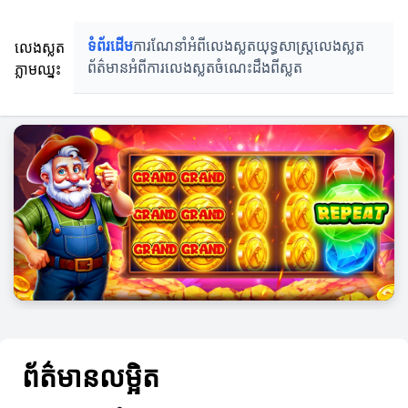
លេងស្លត
ទំព័រដើម
ការណែនាំអំពីលេងស្លត
យុទ្ធសាស្ត្រលេងស្លត
ភ្លាមឈ្នះ
ព័ត៌មានអំពីការលេងស្លត
ចំណេះដឹងពីស្លត
ព័ត៌មានលម្អិត