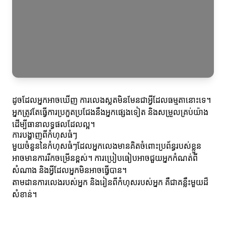
ដូចដែលអ្នកអាចឃើញ ការលេងស្លតមិនមែនជាអ្វីដែលធម្មតានោះទេ។
អ្នកត្រូវតែធ្វើការប្រកួតប្រជែងនឹងអ្នកផ្សេងទៀត និងសម្រួលគ្រប់យ៉ាង
ដើម្បីធានាលទ្ធផលដែលល្អ។
ការបង្ហាញពីកំហុសធំៗ
មួយចំនួននៃកំហុសធំៗដែលអ្នកលេងមានគិតចំពោះប្រព័ន្ធរបស់ខ្លួន
អាចមានការរីកចម្រើនខ្ពស់។ ការប្រៀបធៀបអាចជួយអ្នកកំណត់ពី
សំណាង និងអ្វីដែលអ្នកមិនអាចធ្វើបាន។
តាមដានការលេងរបស់អ្នក និងរៀនពីកំហុសរបស់អ្នក គឺជាគន្លឹះមួយដ៏
សំខាន់។