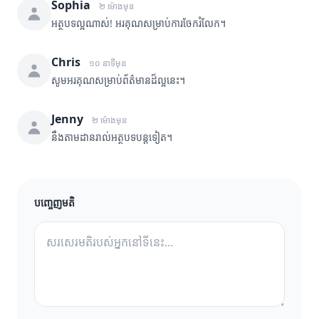
Sophia
២ ម៉ោងមុន
អត្ថបទល្អណាស់! អរគុណសម្រាប់ការចែករំលែក។
Chris
១០ នាទីមុន
សូមអរគុណសម្រាប់ព័ត៌មានដ៏ល្អនេះ។
Jenny
២ ម៉ោងមុន
នឹងតាមដានរាល់អត្ថបទបន្តទៀត។
បញ្ចេញមតិ