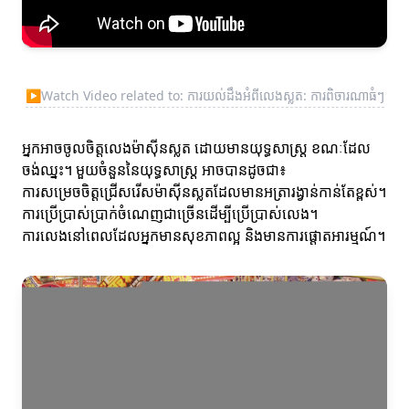
▶
Watch Video related to: ការយល់ដឹងអំពីលេងស្លត: ការពិចារណាធំៗ
អ្នកអាចចូលចិត្តលេងម៉ាស៊ីនស្លត ដោយមានយុទ្ធសាស្ត្រ ខណៈដែល
ចង់ឈ្នះ។ មួយចំនួននៃយុទ្ធសាស្ត្រ អាចបានដូចជា៖
ការសម្រេចចិត្តជ្រើសរើសម៉ាស៊ីនស្លតដែលមានអត្រារង្វាន់កាន់តែខ្ពស់។
ការប្រើប្រាស់ប្រាក់ចំណេញជាច្រើនដើម្បីប្រើប្រាស់លេង។
ការលេងនៅពេលដែលអ្នកមានសុខភាពល្អ និងមានការផ្តោតអារម្មណ៍។