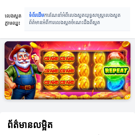
លេងស្លត
ទំព័រដើម
ការណែនាំអំពីលេងស្លត
យុទ្ធសាស្ត្រលេងស្លត
ភ្លាមឈ្នះ
ព័ត៌មានអំពីការលេងស្លត
ចំណេះដឹងពីស្លត
ព័ត៌មានលម្អិត