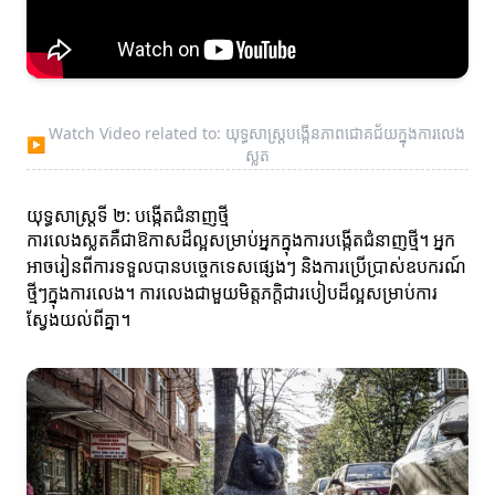
Watch Video related to: យុទ្ធសាស្ត្របង្កើនភាពជោគជ័យក្នុងការលេង
▶
ស្លត
យុទ្ធសាស្ត្រទី ២: បង្កើតជំនាញថ្មី
ការលេងស្លតគឺជាឱកាសដ៏ល្អសម្រាប់អ្នកក្នុងការបង្កើតជំនាញថ្មី។ អ្នក
អាចរៀនពីការទទួលបានបច្ចេកទេសផ្សេងៗ និងការប្រើប្រាស់ឧបករណ៍
ថ្មីៗក្នុងការលេង។ ការលេងជាមួយមិត្តភក្តិជារបៀបដ៏ល្អសម្រាប់ការ
ស្វែងយល់ពីគ្នា។