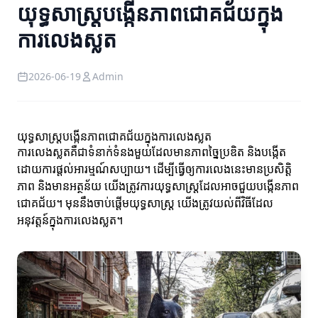
យុទ្ធសាស្ត្របង្កើនភាពជោគជ័យក្នុង
ការលេងស្លត
2026-06-19
Admin
យុទ្ធសាស្ត្របង្កើនភាពជោគជ័យក្នុងការលេងស្លត
ការលេងស្លតគឺជាទំនាក់ទំនងមួយដែលមានភាពច្នៃប្រឌិត និងបង្កើត
ដោយការផ្តល់អារម្មណ៍សប្បាយ។ ដើម្បីធ្វើឲ្យការលេងនេះមានប្រសិត្តិ
ភាព និងមានអត្ថន័យ យើងត្រូវការយុទ្ធសាស្ត្រដែលអាចជួយបង្កើនភាព
ជោគជ័យ។ មុននឹងចាប់ផ្តើមយុទ្ធសាស្ត្រ យើងត្រូវយល់ពីវិធីដែល
អនុវត្តន៍ក្នុងការលេងស្លត។