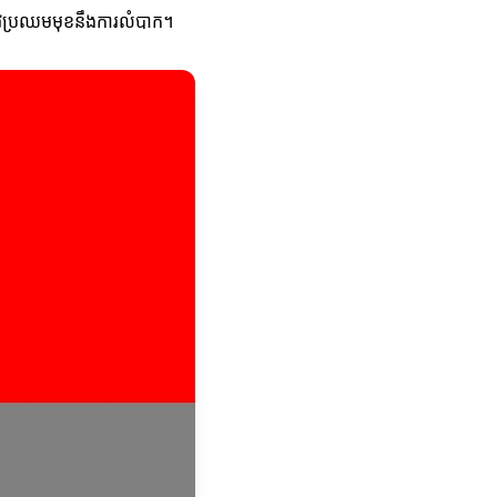
ូវប្រឈមមុខនឹងការលំបាក។