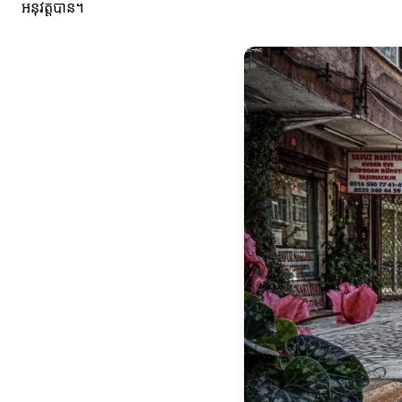
អនុវត្តបាន។