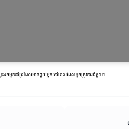
ែស្វែងរកអ្នកគាំទ្រដែលអាចជួយអ្នកនៅពេលដែលអ្នកត្រូវការជំនួយ។