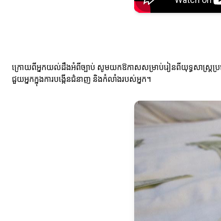
ក្រោយពីអ្នកយល់ដឹងអំពីច្បាប់ សូមយកឱកាសសម្រាប់រៀនពីយុទ្ធសាស្ត្រប្រ
ជួយអ្នកក្នុងការបង្កើនជំនាញ និងកំលាំងរបស់អ្នក។