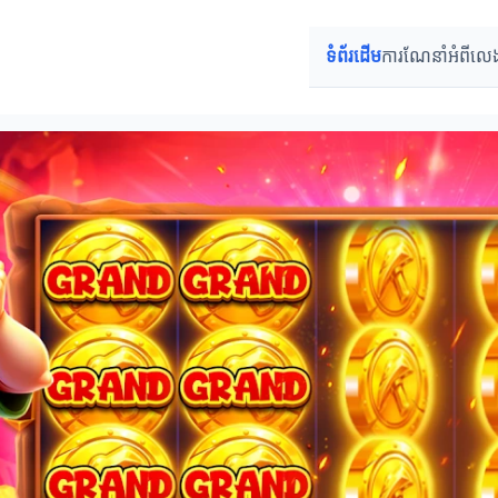
ទំព័រដើម
ការណែនាំអំពីលេ