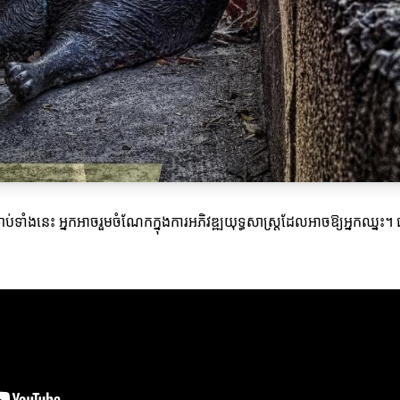
ប់ទាំងនេះ អ្នកអាចរួមចំណែកក្នុងការអភិវឌ្ឍយុទ្ធសាស្ត្រដែលអាចឱ្យអ្នកឈ្ន