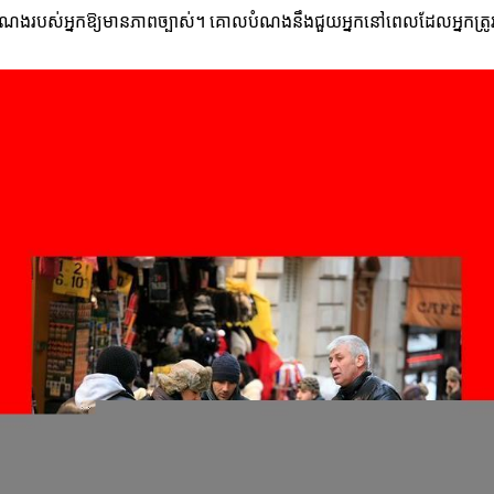
ំណងរបស់អ្នកឱ្យមានភាពច្បាស់។ គោលបំណងនឹងជួយអ្នកនៅពេលដែលអ្នកត្រ