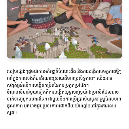
របៀបផ្សេងៗដូចជាការអភិវឌ្ឍន៍ចំណេះដឹង និងការបង្កើតសមត្ថភាពថ្មីៗ
នៅក្នុងការលេងគឺជាដំណោះស្រាយដ៏មានប្រសិទ្ធភាព។ យើងអាច
សង្កត់ធ្ងន់លើការបង្កើតកម្រិតនៃការប្រកួតប្រជែង។
ចំណុចសំខាន់មួយទៀតគឺការបង្កើតយុទ្ធសាស្ត្រយ៉ាងប្រសើរដែលអាច
ទាក់ទាញអ្នកលេងដទៃ។ ជាមួយនឹងការប្រើប្រាស់យុទ្ធសាស្ត្រដែលមាន
គុណភាព អ្នកអាចជួបប្រទះភាពជោគជ័យយ៉ាងខ្លាំងនៅក្នុងការលេង
ស្លត។