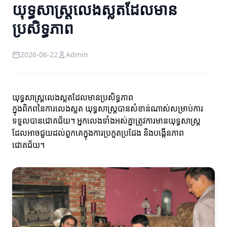
យុទ្ធសាស្ត្រលេងស្លតដែលមាន
ប្រសិទ្ធភាព
2026-06-22
Admin
យុទ្ធសាស្ត្រលេងស្លតដែលមានប្រសិទ្ធភាព
ក្នុងពិភពនៃការលេងស្លត យុទ្ធសាស្ត្របានសំខាន់ណាស់សម្រាប់ការ
ទទួលបានជោគជ័យ។ អ្នកលេងទាំងអស់គ្នាត្រូវការមានយុទ្ធសាស្ត្រ
ដែលអាចជួយដល់ពួកគេក្នុងការប្រកួតប្រជែង និងបង្កើនភាព
ជោគជ័យ។