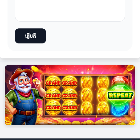
ផ្ញើមតិ