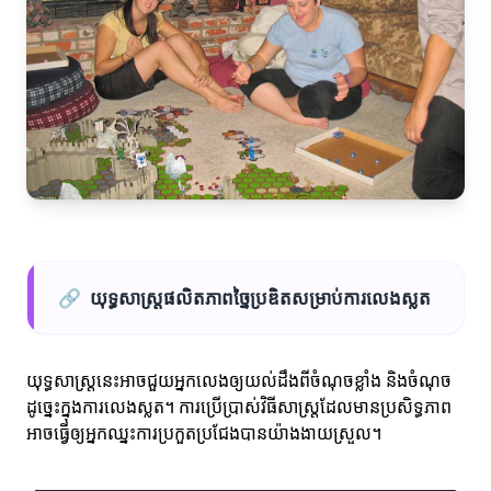
🔗
យុទ្ធសាស្ត្រផលិតភាពច្នៃប្រឌិតសម្រាប់ការលេងស្លត
យុទ្ធសាស្ត្រនេះអាចជួយអ្នកលេងឲ្យយល់ដឹងពីចំណុចខ្លាំង និងចំណុច
ដូច្នេះក្នុងការលេងស្លត។ ការប្រើប្រាស់វិធីសាស្ត្រដែលមានប្រសិទ្ធភាព
អាចធ្វើឲ្យអ្នកឈ្នះការប្រកួតប្រជែងបានយ៉ាងងាយស្រួល។