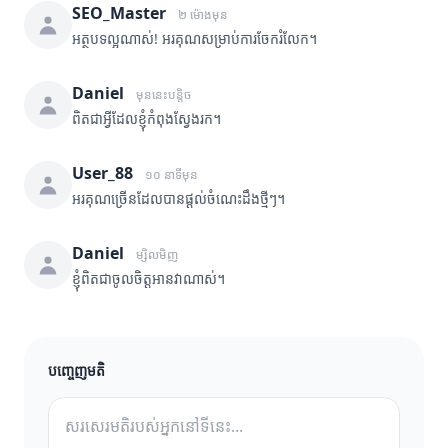
SEO_Master
២ ម៉ោងមុន
អត្ថបទល្អណាស់! អរគុណសម្រាប់ការចែករំលែក។
Daniel
មុននេះបន្តិច
ពិតជាអ្វីដែលខ្ញុំកំពុងស្វែងរក។
User_88
១០ នាទីមុន
អរគុណច្រើនដែលបានផ្តល់ចំណេះដឹងថ្មីៗ។
Daniel
ម្សិលមិញ
ខ្ញុំពិតជាចូលចិត្តអានវាណាស់។
បញ្ចេញមតិ