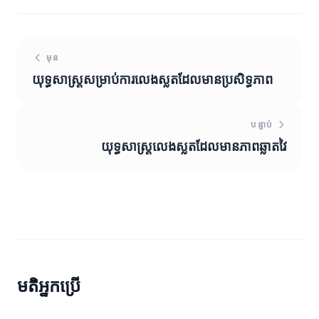
មុន
យុទ្ធសាស្ត្រសម្រាប់ការលេងស្លតដែលមានប្រសិទ្ធភាព
បន្ទាប់
យុទ្ធសាស្ត្រលេងស្លតដែលមានភាពឆ្លាតវៃ
មតិអ្នកប្រើ