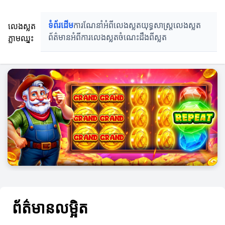
លេងស្លត
ទំព័រដើម
ការណែនាំអំពីលេងស្លត
យុទ្ធសាស្ត្រលេងស្លត
ភ្លាមឈ្នះ
ព័ត៌មានអំពីការលេងស្លត
ចំណេះដឹងពីស្លត
ព័ត៌មានលម្អិត