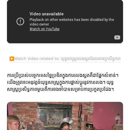
▶
Watch Video related to: យុទ្ធសាស្ត្រលេងស្លតដែលមានប្រសិទ្ធភាព
ការប្រើប្រាស់បច្ចេកទេសច្នៃប្រឌិតក្នុងការលេងស្លតគឺជាផ្នែកសំខាន់។
យើងត្រូវចេះអនុវត្តន៍យុទ្ធសាស្ត្រក្នុងការផ្លាស់ប្តូរនូវការលេង។ យុទ្ធ
សាស្ត្រប្រសិទ្ធភាពមួយគឺការចងចាំបាទសម្រាប់ការប្រកួតប្រជែង។