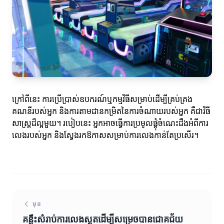
ក្រៅពីនេះ ការប្រើប្រាស់ឧបករណ៍ឬកម្មវិធីសម្រាប់ដើម្បីគ្រប់គ្រង
គណនីរបស់អ្នក និងការតាមដានកម្រិតនៃការចំណាយរបស់អ្នក គឺជាវិធី
សាស្ត្រដ៏ល្អមួយ។ របៀបនេះ អ្នកអាចធ្វើការប្រមូលផ្តុំចំណេះដឹងអំពីការ
លេងរបស់អ្នក និងស្វែងរកឱកាសសម្រាប់ការលេងកាន់តែប្រសើរ។
មុន
គន្លឹះសំរាប់ការលេងស្លតដើម្បីសម្រេចបានជោគជ័យ