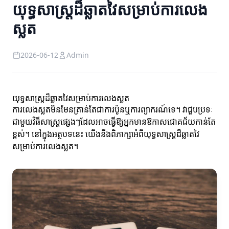
យុទ្ធសាស្ត្រដ៏ឆ្លាតវៃសម្រាប់ការលេង
ស្លត
2026-06-12
Admin
យុទ្ធសាស្ត្រដ៏ឆ្លាតវៃសម្រាប់ការលេងស្លត
ការលេងស្លតមិនមែនគ្រាន់តែជាការប៉ូនឬការព្យាករណ៍ទេ។ វាជួបប្រទៈ
ជាមួយវិធីសាស្ត្រផ្សេងៗដែលអាចធ្វើឱ្យអ្នកមានឱកាសជោគជ័យកាន់តែ
ខ្ពស់។ នៅក្នុងអត្ថបទនេះ យើងនឹងពិភាក្សាអំពីយុទ្ធសាស្ត្រដ៏ឆ្លាតវៃ
សម្រាប់ការលេងស្លត។