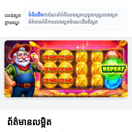
លេងស្លត
ទំព័រដើម
ការណែនាំអំពីលេងស្លត
យុទ្ធសាស្ត្រលេងស្លត
ភ្លាមឈ្នះ
ព័ត៌មានអំពីការលេងស្លត
ចំណេះដឹងពីស្លត
ព័ត៌មានលម្អិត