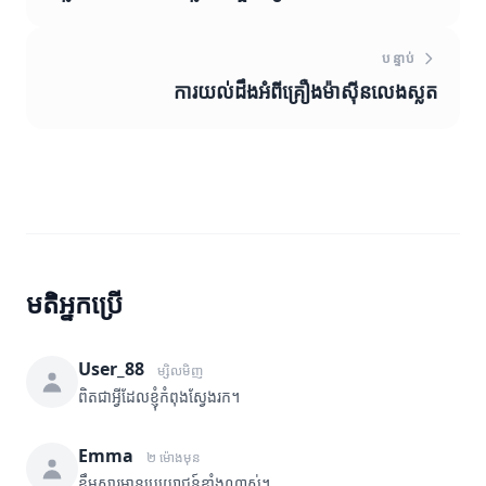
បន្ទាប់
ការយល់ដឹងអំពីគ្រឿងម៉ាស៊ីនលេងស្លត
មតិអ្នកប្រើ
User_88
ម្សិលមិញ
ពិតជាអ្វីដែលខ្ញុំកំពុងស្វែងរក។
Emma
២ ម៉ោងមុន
ខ្លឹមសារមានប្រយោជន៍ខ្លាំងណាស់។