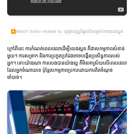
▶
Watch Video related to: យុទ្ធសាស្ត្រដ៏ឆ្លាតវៃសម្រាប់ការលេងស្លត
ក្រៅពីនេះ ការកំណត់ពេលវេលាដើម្បីលេងស្លត គឺជាសកម្មភាពសំខាន់
មួយ។ ការសម្រាក និងការប្រកួតប្រជែងអាចបង្កើនប្រសិទ្ធភាពរបស់
អ្នក។ ទោះយ៉ាងណា ការលេងបានយ៉ាងល្អ គឺមិនអាស្រ័យលើពេលវេលា
ដែលអ្នកចំណាយទេ ប៉ុន្តែសកម្មភាពប្រកបដោយការគិតចំណុច
ចាំបាច់។