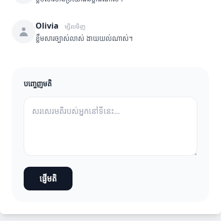
Olivia
ម្សិលមិញ
ខ្លឹមសារច្បាស់លាស់ ងាយយល់ណាស់។
បញ្ចេញមតិ
ផ្ញើមតិ