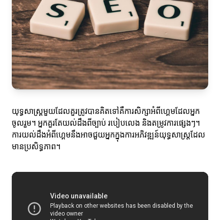
យុទ្ធសាស្ត្រមួយដែលគួរត្រូវបានគិតទៅគឺការសិក្សាអំពីហ្គេមដែលអ្នក
ចូលរួម។ អ្នកគួរតែយល់ដឹងពីច្បាប់ របៀបលេង និងតម្រូវការផ្សេងៗ។
ការយល់ដឹងអំពីហ្គេមនឹងអាចជួយអ្នកក្នុងការអភិវឌ្ឍន៍យុទ្ធសាស្ត្រដែល
មានប្រសិទ្ធភាព។