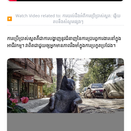
Watch Video related to: ការយល់ដឹងអំពីការប្រើប្រាស់ស្លត: ឆ្លើយ
▶
តបនឹងសំណួរផ្សេងៗ
ការប្រើប្រាស់ស្លតគឺជាការបង្ហាញនូវជំនាញនៃការប្រារព្ធការងារនៅក្នុង
អាជីវកម្ម។ វាពិតជាជួយឲ្យអ្នកមានភាពរឹងមាំក្នុងការប្រកួតប្រជែង។