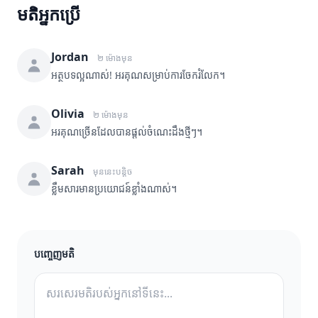
មតិអ្នកប្រើ
Jordan
២ ម៉ោងមុន
អត្ថបទល្អណាស់! អរគុណសម្រាប់ការចែករំលែក។
Olivia
២ ម៉ោងមុន
អរគុណច្រើនដែលបានផ្តល់ចំណេះដឹងថ្មីៗ។
Sarah
មុននេះបន្តិច
ខ្លឹមសារមានប្រយោជន៍ខ្លាំងណាស់។
បញ្ចេញមតិ