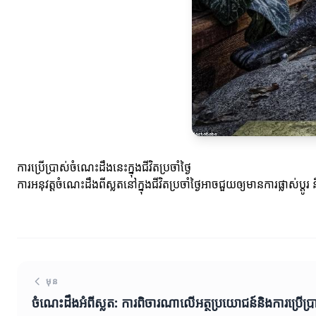
ការប្រើប្រាស់ចំណេះដឹងនេះក្នុងជីវិតប្រចាំថ្ងៃ
ការអនុវត្តចំណេះដឹងពីស្លតនៅក្នុងជីវិតប្រចាំថ្ងៃអាចជួយឲ្យមានការផ្លាស់ប្
មុន
ចំណេះដឹងអំពីស្លត: ការពិចារណាលើអត្ថប្រយោជន៍និងការប្រើប្រ