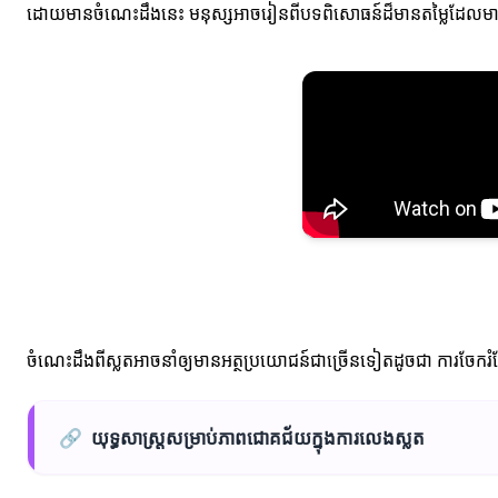
ដោយមានចំណេះដឹងនេះ មនុស្សអាចរៀនពីបទពិសោធន៍ដ៏មានតម្លៃដែលមាន
ចំណេះដឹងពីស្លតអាចនាំឲ្យមានអត្ថប្រយោជន៍ជាច្រើនទៀតដូចជា ការចែករំលែ
🔗
យុទ្ធសាស្ត្រសម្រាប់ភាពជោគជ័យក្នុងការលេងស្លត