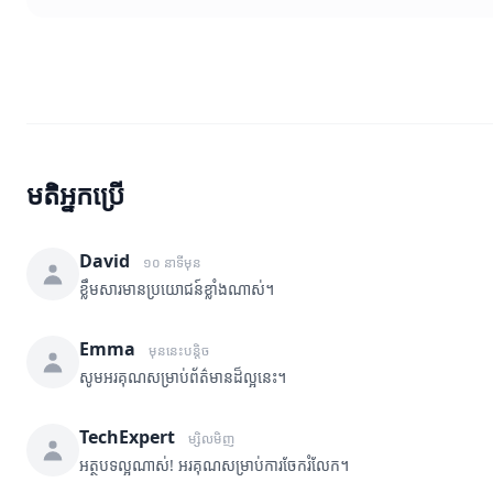
មតិអ្នកប្រើ
David
១០ នាទីមុន
ខ្លឹមសារមានប្រយោជន៍ខ្លាំងណាស់។
Emma
មុននេះបន្តិច
សូមអរគុណសម្រាប់ព័ត៌មានដ៏ល្អនេះ។
TechExpert
ម្សិលមិញ
អត្ថបទល្អណាស់! អរគុណសម្រាប់ការចែករំលែក។