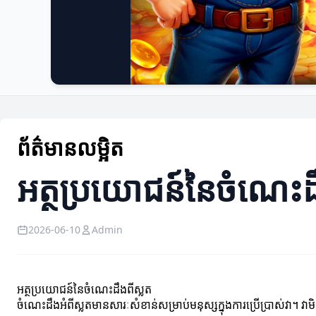
ព័ត៌មានលម្អិត
អត្ថប្រយោជន៍នៃចំណេះដ
2026-06-10
Admin
អត្ថប្រយោជន៍នៃចំណេះដឹងពីស្លត
ចំណេះដឹងអំពីស្លតមានសារៈសំខាន់សម្រាប់មនុស្សក្នុងការប្រើប្រាស់វា។ វា