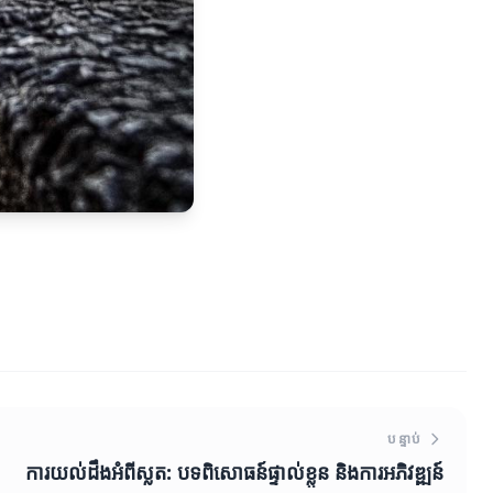
បន្ទាប់
ការយល់ដឹងអំពីស្លត: បទពិសោធន៍ផ្ទាល់ខ្លួន និងការអភិវឌ្ឍន៍